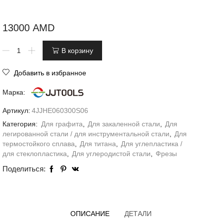
13000
AMD
В корзину
Добавить в избранное
Марка:
Артикул:
4JJHE060300S06
Категория:
Для графита
,
Для закаленной стали
,
Для
легированной стали / для инструментальной стали
,
Для
термостойкого сплава
,
Для титана
,
Для углепластика /
для стеклопластика
,
Для углеродистой стали
,
Фрезы
Поделиться:
ОПИСАНИЕ
ДЕТАЛИ