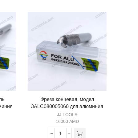
ль
Фреза концевая, модел
Фре
миния
3ALC080005060 для алюминия
3ALR1
JJ TOOLS
16000
AMD