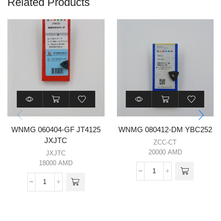
Related Products
WNMG 060404-GF JT4125
WNMG 080412-DM YBC252
JXJTC
ZCC-CT
20000
AMD
JXJTC
18000
AMD