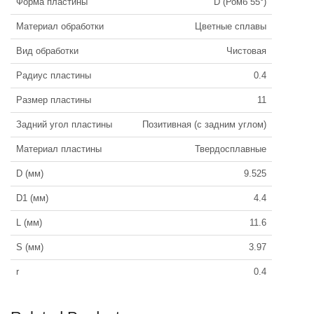
Форма пластины
D (Ромб 55°)
Материал обработки
Цветные сплавы
Вид обработки
Чистовая
Радиус пластины
0.4
Размер пластины
11
Задний угол пластины
Позитивная (с задним углом)
Материал пластины
Твердосплавные
D (мм)
9.525
D1 (мм)
4.4
L (мм)
11.6
S (мм)
3.97
r
0.4