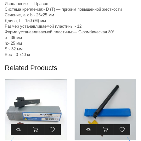
Исполнение:
—
Правое
Система крепления:-
D (T) — прижим повышенной жесткости
Сечение, a x b:-
25х25 мм
Длина, L:-
150 (M) мм
Размер устанавливаемой пластины:- 12
Форма устанавливаемой пластины:
—
C-ромбическая 80°
e:-
36 мм
h:-
25 мм
S:-
32 мм
Вес:-
0.740 кг
Related Products