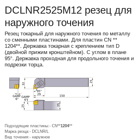
DCLNR2525M12 резец для
наружного точения
Резец токарный для наружного точения по металлу
со сменными пластинами. Для пластин CN **
1204**. Державка токарная с креплением тип D
(двойной прижим кронштейном). С углом в плане
95°. Державка проходная для продольного точения и
подрезки торца.
Подходящие пластины:-
CN*
*
1204
*
*
Марка резца:-
DCLNR/L
Вид точения:-
наружное