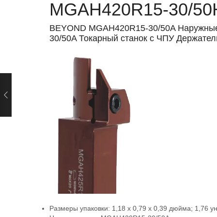
MGAH420R15-30/50
BEYOND MGAH420R15-30/50A Наружные
30/50A Токарный станок с ЧПУ Держател
Размеры упаковки:
1,18 x 0,79 x 0,39 дюйма; 1,76 у