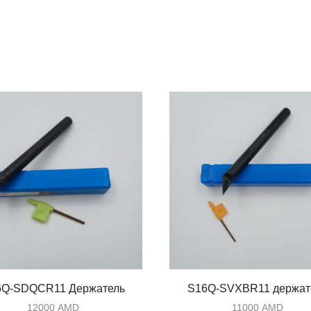
6Q-SDQCR11 Держатель
S16Q-SVXBR11 держат
12000
AMD
11000
AMD