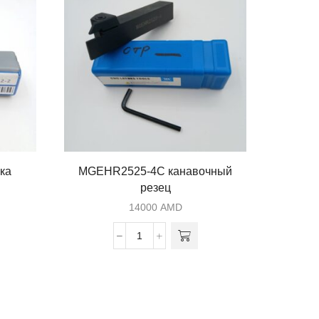
ка
MGEHR2525-4C канавочный
S20
резец
тока
14000
AMD