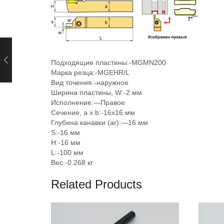
Подходящие пластины:-
MGMN200
Марка резца:-
MGEHR/L
Вид точения:-
наружное
Ширина пластины, W:-
2 мм
Исполнение:
—
Правое
Сечение, a x b:-
16х16 мм
Глубина канавки (ar):
—
16 мм
S:-
16 мм
H:-
16 мм
L:-
100 мм
Вес:-
0.268 кг
Related Products