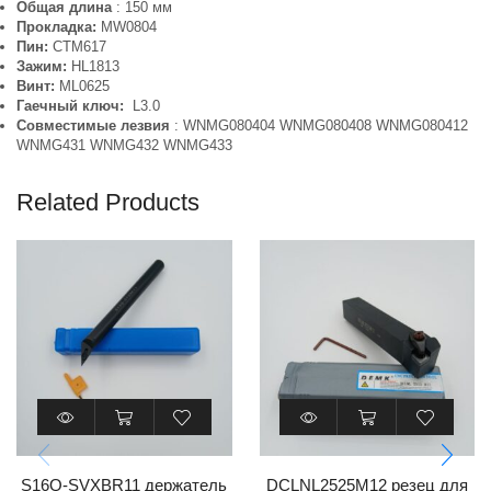
Общая длина
: 150 мм
Прокладка:
MW0804
Пин:
CTM617
Зажим:
HL1813
Винт:
ML0625
Гаечный ключ:
L3.0
Совместимые лезвия
: WNMG080404 WNMG080408 WNMG080412
WNMG431 WNMG432 WNMG433
Related Products
S16Q-SVXBR11 держатель
DCLNL2525M12 резец для