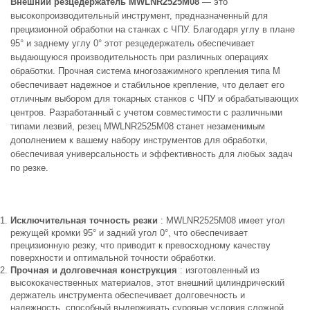
Внешний резцедержатель MWLNR2525M08
— это
высокопроизводительный инструмент, предназначенный для
прецизионной обработки на станках с ЧПУ. Благодаря углу в плане
95° и заднему углу 0° этот резцедержатель обеспечивает
выдающуюся производительность при различных операциях
обработки. Прочная система многозажимного крепления типа M
обеспечивает надежное и стабильное крепление, что делает его
отличным выбором для токарных станков с ЧПУ и обрабатывающих
центров. Разработанный с учетом совместимости с различными
типами лезвий, резец MWLNR2525M08 станет незаменимым
дополнением к вашему набору инструментов для обработки,
обеспечивая универсальность и эффективность для любых задач
по резке.
Исключительная точность резки
: MWLNR2525M08 имеет угол
режущей кромки 95° и задний угол 0°, что обеспечивает
прецизионную резку, что приводит к превосходному качеству
поверхности и оптимальной точности обработки.
Прочная и долговечная конструкция
: изготовленный из
высококачественных материалов, этот внешний цилиндрический
держатель инструмента обеспечивает долговечность и
надежность, способный выдерживать суровые условия сложной