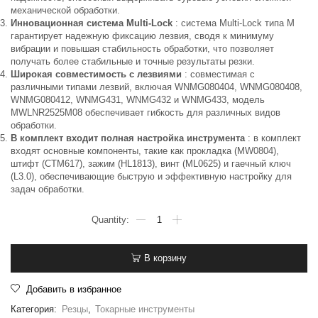
механической обработки.
Инновационная система Multi-Lock
: система Multi-Lock типа M
гарантирует надежную фиксацию лезвия, сводя к минимуму
вибрации и повышая стабильность обработки, что позволяет
получать более стабильные и точные результаты резки.
Широкая совместимость с лезвиями
: совместимая с
различными типами лезвий, включая WNMG080404, WNMG080408,
WNMG080412, WNMG431, WNMG432 и WNMG433, модель
MWLNR2525M08 обеспечивает гибкость для различных видов
обработки.
В комплект входит полная настройка инструмента
: в комплект
входят основные компоненты, такие как прокладка (MW0804),
штифт (CTM617), зажим (HL1813), винт (ML0625) и гаечный ключ
(L3.0), обеспечивающие быструю и эффективную настройку для
задач обработки.
В корзину
Добавить в избранное
Категория:
Резцы
,
Токарные инструменты