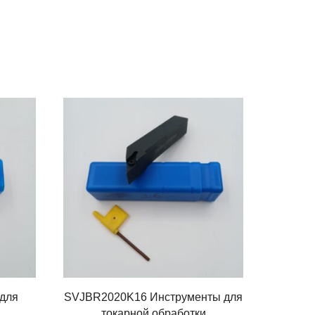
для
SVJBR2020K16 Инструменты для
S20R
токарной обработки