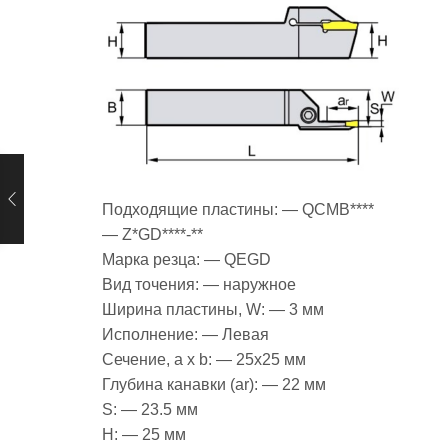
Подходящие пластины: — QCMB****
— Z*GD****-**
Марка резца: — QEGD
Вид точения: — наружное
Ширина пластины, W: — 3 мм
Исполнение: — Левая
Сечение, a x b: — 25х25 мм
Глубина канавки (ar): — 22 мм
S: — 23.5 мм
H: — 25 мм