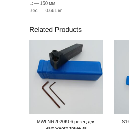
L: — 150 мм
Вес: — 0.661 кг
Related Products
MWLNR2020K06 резец для
S1
наружного точения