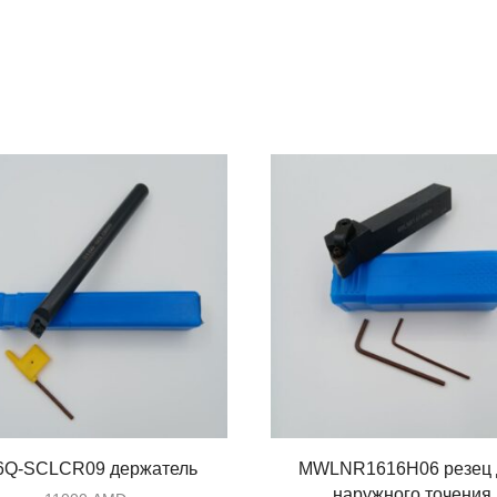
6Q-SCLCR09 держатель
MWLNR1616H06 резец 
наружного точения