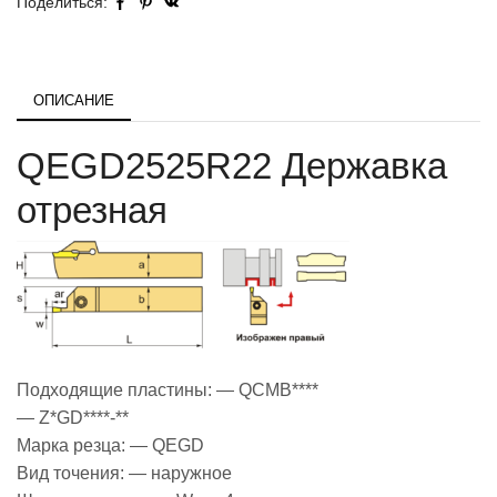
Поделиться:
ОПИСАНИЕ
QEGD2525R22 Державка
отрезная
Подходящие пластины: — QCMB****
— Z*GD****-**
Марка резца: — QEGD
Вид точения: — наружное