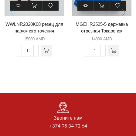
WWLNR2020K08 резец для
MGEHR2525-5 державка
наружного точения
отрезная Токаренок
15000
AMD
14000
AMD
Звоните нам
+374 98 34 72 64