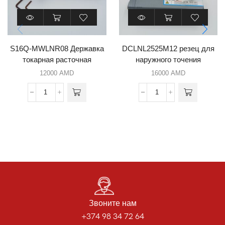
S16Q-MWLNR08 Державка
DCLNL2525M12 резец для
токарная расточная
наружного точения
12000
AMD
16000
AMD
Звоните нам
+374 98 34 72 64