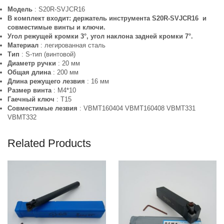
Модель
: S20R-SVJCR16
В комплект входит:
держатель инструмента S20R-SVJCR16
и
совместимые винты и ключи.
Угол режущей кромки 3°, угол наклона задней кромки 7°.
Материал
: легированная сталь
Тип
: S-тип (винтовой)
Диаметр ручки
: 20 мм
Общая длина
: 200 мм
Длина режущего лезвия
: 16 мм
Размер винта
: M4*10
Гаечный ключ
: T15
Совместимые лезвия
: VBMT160404 VBMT160408 VBMT331
VBMT332
Related Products