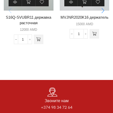
S16Q-SVUBR11 державка
MVJNR2020K16 держатель
расточная
15000
AMD
12000
AMD
Звоните нам
+374 98 34 72 64