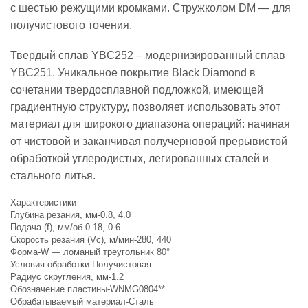
с шестью режущими кромками. Стружколом DM — для
получистового точения.
Твердый сплав YBC252 – модернизированный сплав
YBC251. Уникальное покрытие Black Diamond в
сочетании твердосплавной подложкой, имеющей
градиентную структуру, позволяет использовать этот
материал для широкого диапазона операций: начиная
от чистовой и заканчивая получерновой прерывистой
обработкой углеродистых, легированных сталей и
стального литья.
Характеристики
Глубина резания, мм-0.8, 4.0
Подача (f), мм/об-0.18, 0.6
Скорость резания (Vc), м/мин-280, 440
Форма-W — ломаный треугольник 80°
Условия обработки-Получистовая
Радиус скругления, мм-1.2
Обозначение пластины-WNMG0804**
Обрабатываемый материал-Сталь