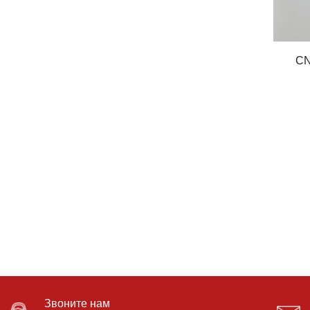
ISCAR
JJ TOOLS
JXJTC
CN
KANNAMETAL
KeenCuteer
KORLOY
NANOLOY
NANOTECH
OKE
PRAMET
ROSSIA
SANDVIK
SATOOLS
Звоните нам
TungoLoy