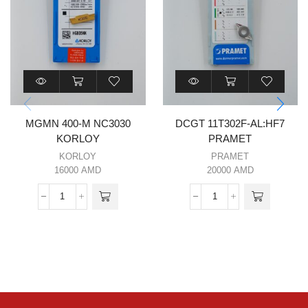
MGMN 400-M NC3030
DCGT 11T302F-AL:HF7
KORLOY
PRAMET
KORLOY
PRAMET
16000
AMD
20000
AMD