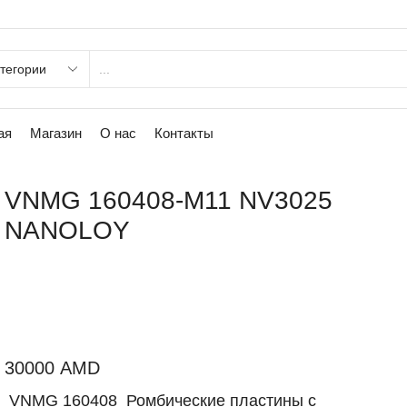
ая
Магазин
О нас
Контакты
VNMG 160408-M11 NV3025
NANOLOY
30000
AMD
VNMG 160408
Ромбические пластины с