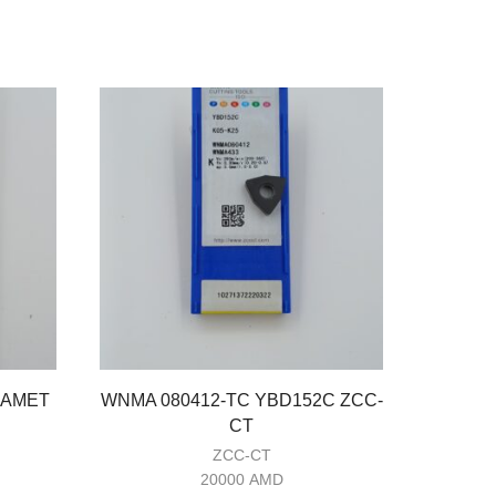
RAMET
WNMA 080412-TC YBD152C ZCC-
ZDCW
CT
ZCC-CT
20000
AMD