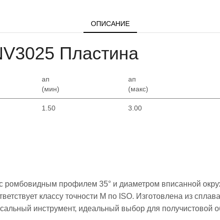
ОПИСАНИЕ
V3025 Пластинa
ап
ап
(мин)
(макс)
1.50
3.00
 с ромбовидным профилем 35° и диаметром вписанной окруж
ветствует классу точности M по ISO. Изготовлена ​​из спла
альный инструмент, идеальный выбор для получистовой об