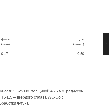
футы
футы
(мин)
(макс.)
0,17
0,50
ности 9,525 мм, толщиной 4,76 мм, радиусом
ва T5415 – твердого сплава WC-Co с
работки чугуна.