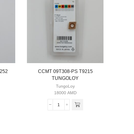
252
CCMT 09T308-PS T9215
CCMT 0
TUNGOLOY
TungoLoy
18000
AMD