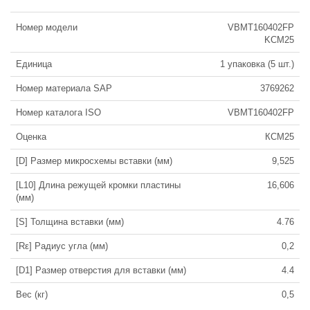
Номер модели
VBMT160402FP
KCM25
Единица
1 упаковка (5 шт.)
Номер материала SAP
3769262
Номер каталога ISO
VBMT160402FP
Оценка
КСМ25
[D] Размер микросхемы вставки (мм)
9,525
[L10] Длина режущей кромки пластины
16,606
(мм)
[S] Толщина вставки (мм)
4.76
[Rε] Радиус угла (мм)
0,2
[D1] Размер отверстия для вставки (мм)
4.4
Вес (кг)
0,5