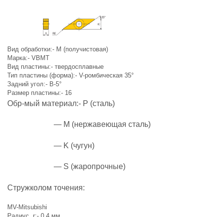
Вид обработки:-
M (получистовая)
Марка:-
VBMT
Вид пластины:-
твердосплавные
Тип пластины (форма):-
V-ромбическая 35°
Задний угол:-
B-5°
Размер пластины:- 16
Обр-мый материал:-
P (сталь)
— M (нержавеющая сталь)
— K (чугун)
— S (жаропрочные)
Стружколом точения:
MV-Mitsubishi
Радиус, r:-
0.4 мм