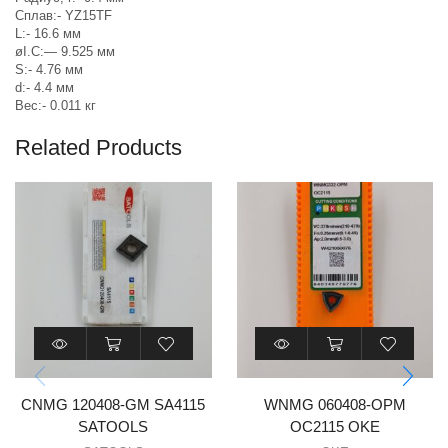
Сплав:- YZ
15TF
L:-
16.6 мм
øI.C:
—
9.525 мм
S:-
4.76 мм
d:-
4.4 мм
Вес:-
0.011 кг
Related Products
CNMG 120408-GM SA4115
WNMG 060408-OPM
SATOOLS
OC2115 OKE