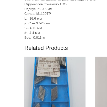
Стружколом точения:-
UM2
Радиус, r:-
0.8 мм
Сплав:-M1120TP
L:-
16.6 мм
øI.C:
—
9.525 мм
S:-
4.76 мм
d:-
4.4 мм
Вес:-
0.011 кг
Related Products