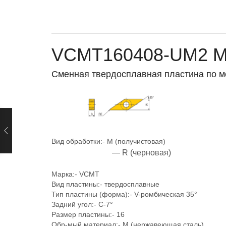
VCMT160408-UM2 M1
Сменная твердосплавная пластина по ме
Вид обработки:-
M (получистовая)
— R (черновая)
Марка:-
VCMT
Вид пластины:-
твердосплавные
Тип пластины (форма):-
V-ромбическая 35°
Задний угол:-
C-7°
Размер пластины:- 16
Обр-мый материал:-
M (нержавеющая сталь)