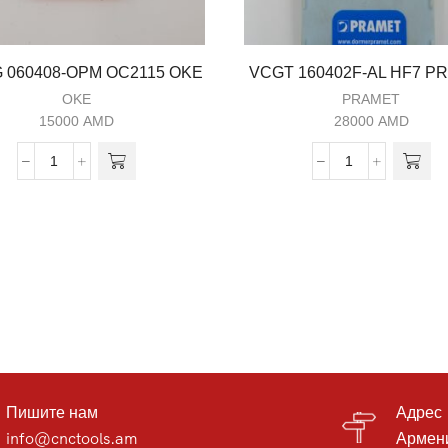
060408-OPM OC2115 OKE
VCGT 160402F-AL HF7 P
OKE
PRAMET
15000
AMD
28000
AMD
Пишите нам
Адрес
info@cnctools.am
Армени