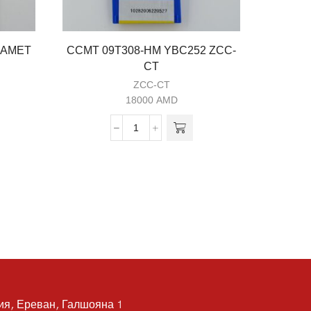
RAMET
CCMT 09T308-HM YBC252 ZCC-
WNMG 0
CT
ZCC-CT
18000
AMD
я, Ереван, Галшояна 1