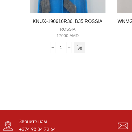
KNUX-190610R36, B35 ROSSIA
WNMG 
ROSSIA
17000
AMD
Звоните нам
+374 98 34 72 64